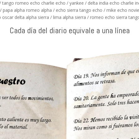
/ tango romeo echo charlie echo / yankee / delta india echo charlie ind
papa alpha romeo alpha / echo sierra tango echo / mike echo noviembr
car delta alpha sierra / lima alpha sierra / romeo echo sierra tang
Cada día del diario equivale a una línea