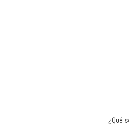
Decorados
Ambie
Todos los decorados necesarios según
Sonido
la temática elegida
y pues
¿Qué s