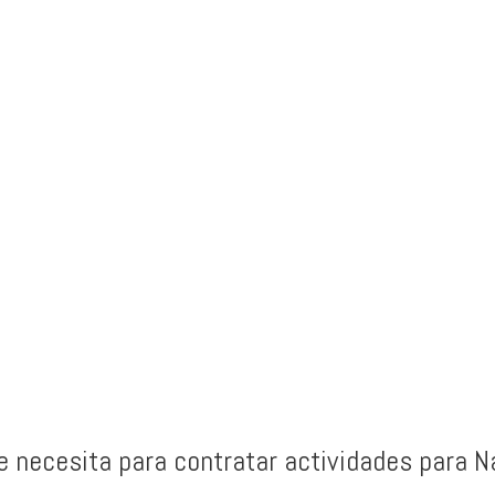
ntación
Personal
 e iluminación, efectos especiales
Personal de control y organizació
ta en escena
los juegos y actores.
e necesita para contratar actividades para N