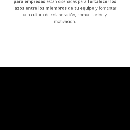
para empresas
están diseñadas para
fortalecer los
lazos entre los miembros de tu equipo
y fomentar
una cultura de colaboración, comunicación y
motivación.
Las mejores actividades Team building en
empresas
Nuestro
catálogo de actividades de Team
Building para Empresas
está diseñado para mezclar