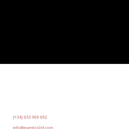
Los asistentes a nuestros eventos opinan
(+34) 633 969 692
info@eventoslzd.com