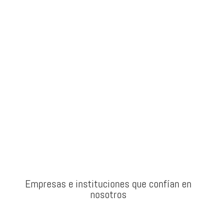
Motivación
Presentar retos a tu equipo y la resolución de estos,
motiva a los participantes y aumenta su bienestar.
Empresas e instituciones que confían en
nosotros