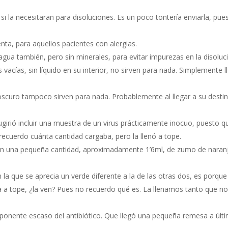
si la necesitaran para disoluciones. Es un poco tontería enviarla, pu
nta, para aquellos pacientes con alergias.
 agua también, pero sin minerales, para evitar impurezas en la disoluc
vacías, sin líquido en su interior, no sirven para nada. Simplemente 
oscuro tampoco sirven para nada. Probablemente al llegar a su desti
girió incluir una muestra de un virus prácticamente inocuo, puesto
 recuerdo cuánta cantidad cargaba, pero la llenó a tope.
on una pequeña cantidad, aproximadamente 1’6ml, de zumo de naranja
n la que se aprecia un verde diferente a la de las otras dos, es porqu
da a tope, ¿la ven? Pues no recuerdo qué es. La llenamos tanto que n
ponente escaso del antibiótico. Que llegó una pequeña remesa a última