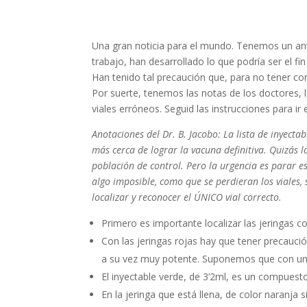
Una gran noticia para el mundo. Tenemos un antib
trabajo, han desarrollado lo que podría ser el fin
Han tenido tal precaución que, para no tener con
Por suerte, tenemos las notas de los doctores, l
viales erróneos. Seguid las instrucciones para ir 
Anotaciones del Dr. B. Jacobo: La lista de inyec
más cerca de lograr la vacuna definitiva. Quizás
población de control. Pero la urgencia es parar e
algo imposible, como que se perdieran los viales,
localizar y reconocer el ÚNICO vial correcto.
Primero es importante localizar las jeringas co
Con las jeringas rojas hay que tener precauci
a su vez muy potente. Suponemos que con una 
El inyectable verde, de 3’2ml, es un compuest
En la jeringa que está llena, de color naranja