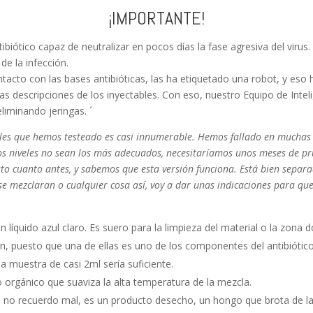
¡IMPORTANTE!
iótico capaz de neutralizar en pocos días la fase agresiva del virus. 
 de la infección.
tacto con las bases antibióticas, las ha etiquetado una robot, y eso 
as descripciones de los inyectables. Con eso, nuestro Equipo de Intel
eliminando jeringas. ´
tables que hemos testeado es casi innumerable. Hemos fallado en mucha
 los niveles no sean los más adecuados, necesitaríamos unos meses de p
sto cuanto antes, y sabemos que esta versión funciona. Está bien separad
 se mezclaran o cualquier cosa así, voy a dar unas indicaciones para qu
n líquido azul claro. Es suero para la limpieza del material o la zona 
ón, puesto que una de ellas es uno de los componentes del antibiótic
muestra de casi 2ml sería suficiente.
o orgánico que suaviza la alta temperatura de la mezcla.
 si no recuerdo mal, es un producto desecho, un hongo que brota de la 