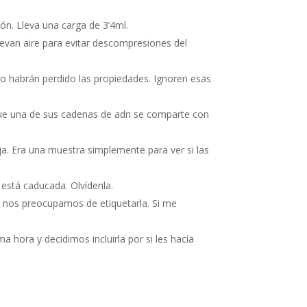
ión. Lleva una carga de 3’4ml.
llevan aire para evitar descompresiones del
no habrán perdido las propiedades. Ignoren esas
 que una de sus cadenas de adn se comparte con
. Era una muestra simplemente para ver si las
e está caducada. Olvídenla.
o nos preocupamos de etiquetarla. Si me
 hora y decidimos incluirla por si les hacía