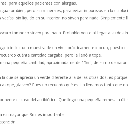
nta, para aquellos pacientes con alergias.
 agua también, pero sin minerales, para evitar impurezas en la disoluc
vacías, sin líquido en su interior, no sirven para nada. Simplemente 
oscuro tampoco sirven para nada. Probablemente al llegar a su desti
girió incluir una muestra de un virus prácticamente inocuo, puesto
 recuerdo cuánta cantidad cargaba, pero la llenó a tope.
on una pequeña cantidad, aproximadamente 1’6ml, de zumo de naranja
n la que se aprecia un verde diferente a la de las otras dos, es porqu
da a tope, ¿la ven? Pues no recuerdo qué es. La llenamos tanto que n
ponente escaso del antibiótico. Que llegó una pequeña remesa a última
rga es mayor que 3ml es importante.
atención.