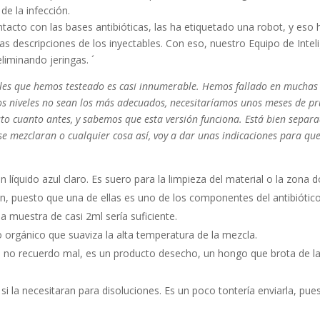
 de la infección.
tacto con las bases antibióticas, las ha etiquetado una robot, y eso 
as descripciones de los inyectables. Con eso, nuestro Equipo de Intel
eliminando jeringas. ´
tables que hemos testeado es casi innumerable. Hemos fallado en mucha
 los niveles no sean los más adecuados, necesitaríamos unos meses de p
sto cuanto antes, y sabemos que esta versión funciona. Está bien separad
 se mezclaran o cualquier cosa así, voy a dar unas indicaciones para qu
n líquido azul claro. Es suero para la limpieza del material o la zona 
ón, puesto que una de ellas es uno de los componentes del antibiótic
muestra de casi 2ml sería suficiente.
o orgánico que suaviza la alta temperatura de la mezcla.
 si no recuerdo mal, es un producto desecho, un hongo que brota de la 
si la necesitaran para disoluciones. Es un poco tontería enviarla, pu