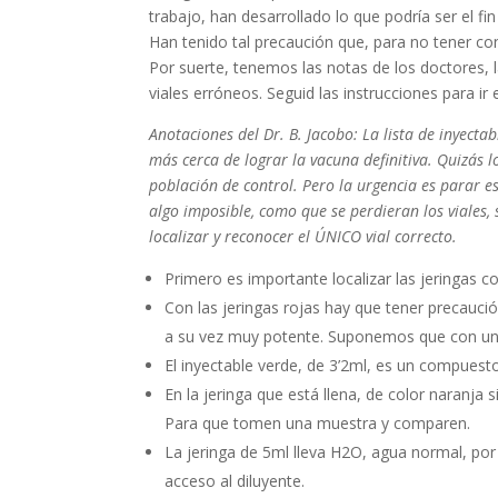
trabajo, han desarrollado lo que podría ser el fin
Han tenido tal precaución que, para no tener con
Por suerte, tenemos las notas de los doctores, l
viales erróneos. Seguid las instrucciones para ir 
Anotaciones del Dr. B. Jacobo: La lista de inyec
más cerca de lograr la vacuna definitiva. Quizás
población de control. Pero la urgencia es parar e
algo imposible, como que se perdieran los viales,
localizar y reconocer el ÚNICO vial correcto.
Primero es importante localizar las jeringas co
Con las jeringas rojas hay que tener precauci
a su vez muy potente. Suponemos que con una 
El inyectable verde, de 3’2ml, es un compuest
En la jeringa que está llena, de color naranja
Para que tomen una muestra y comparen.
La jeringa de 5ml lleva H2O, agua normal, por 
acceso al diluyente.