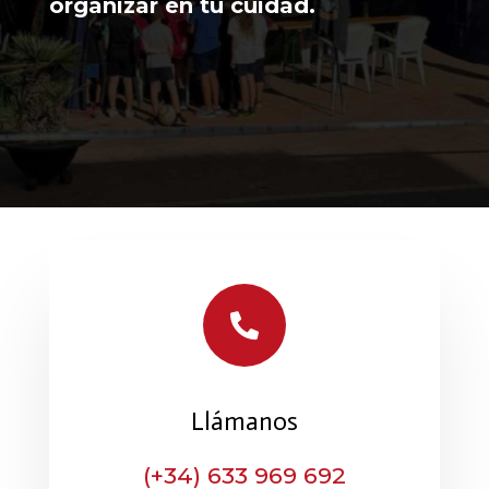
organizar en tu cuidad.

Llámanos
(+34) 633 969 692