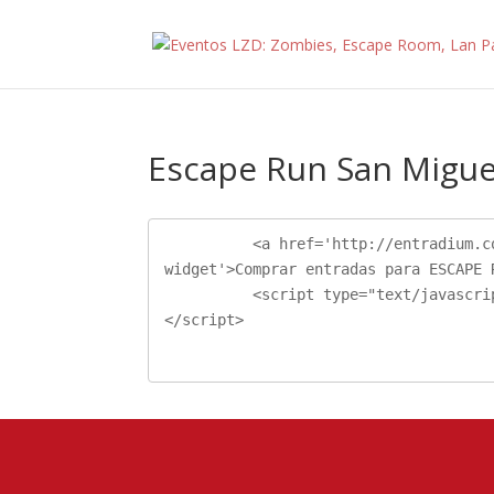
Escape Run San Migue
          <a href='http://entradium.com/events/escape-run-san-miguel-de-salinas-2020' id='cro-
widget'>Comprar entradas para ESCAPE 
          <script type="text/javascript" src='https://core.entradium.com/widget_import.js'>
</script>
