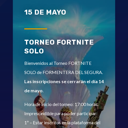
15 DE MAYO
TORNEO FORTNITE
SOLO
Bienvenidos al Torneo FORTNITE
SOLO de FORMENTERA DEL SEGURA.
Las inscripciones se cerrarán el día 14
de mayo
.
Hora de inicio del torneo: 17:00 horas.
Imprescindible para poder participar:
1º – Estar inscritos en la plataforma del