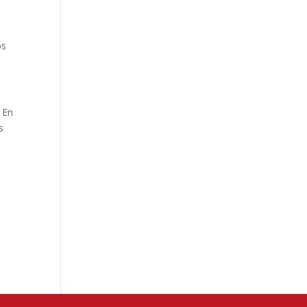
os
En
s