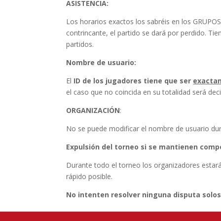
ASISTENCIA:
Los horarios exactos los sabréis en los GRUPOS
contrincante, el partido se dará por perdido. Ti
partidos.
Nombre de usuario:
El
ID de los jugadores tiene que ser
exactam
el caso que no coincida en su totalidad será dec
ORGANIZACIÓN
:
No se puede modificar el nombre de usuario dur
Expulsión del torneo si se mantienen comp
Durante todo el torneo los organizadores estará
rápido posible.
No intenten resolver ninguna disputa solo