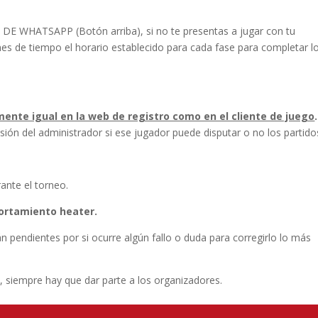
 DE WHATSAPP (Botón arriba), si no te presentas a jugar con tu
enes de tiempo el horario establecido para cada fase para completar l
ente igual en la web de registro como en el cliente de juego
.
isión del administrador si ese jugador puede disputar o no los partido
ante el torneo.
ortamiento heater.
n pendientes por si ocurre algún fallo o duda para corregirlo lo más
s
, siempre hay que dar parte a los organizadores.