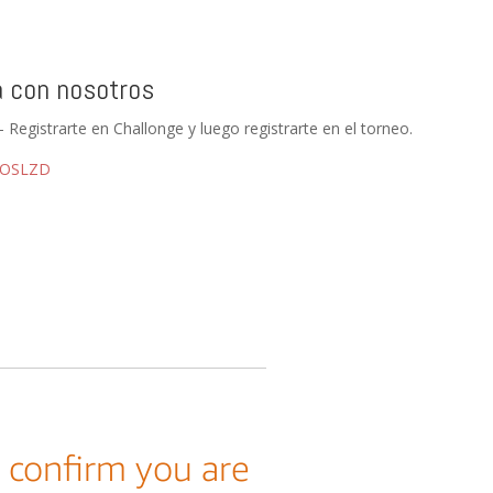
a con nosotros
egistrarte en Challonge y luego registrarte en el torneo.
TOSLZD