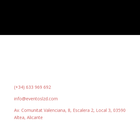
(+34) 633 969 692
info@eventoslzd.com
Av. Comunitat Valenciana, 8, Escalera 2, Local 3, 03590
Altea, Alicante