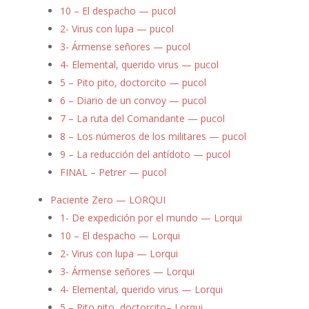
10 – El despacho — pucol
2- Virus con lupa — pucol
3- Ármense señores — pucol
4- Elemental, querido virus — pucol
5 – Pito pito, doctorcito — pucol
6 – Diario de un convoy — pucol
7 – La ruta del Comandante — pucol
8 – Los números de los militares — pucol
9 – La reducción del antídoto — pucol
FINAL – Petrer — pucol
Paciente Zero — LORQUI
1- De expedición por el mundo — Lorqui
10 – El despacho — Lorqui
2- Virus con lupa — Lorqui
3- Ármense señores — Lorqui
4- Elemental, querido virus — Lorqui
5 – Pito pito, doctorcito– Lorqui